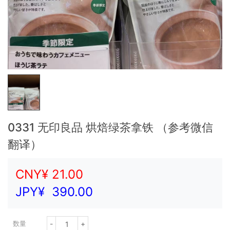
0331 无印良品 烘焙绿茶拿铁 （参考微信
翻译）
CNY¥
21.00
JPY¥
390.00
-
+
数量