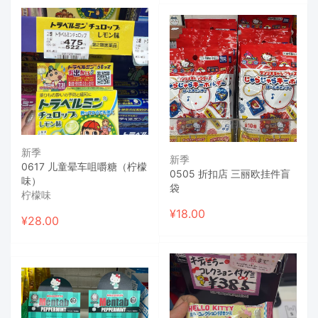
新季
新季
0617 儿童晕车咀嚼糖（柠檬
0505 折扣店 三丽欧挂件盲
味）
袋
柠檬味
¥
18.00
¥
28.00