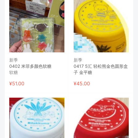
新季
新季
0402 米菲多颜色软糖
0417 5汇 轻松熊金色圆形盒
软糖
子 金平糖
¥
51.00
¥
45.00