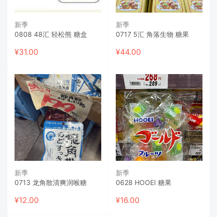
新季
新季
0808 48汇 轻松熊 糖盒
0717 5汇 角落生物 糖果
¥
31.00
¥
44.00
新季
新季
0713 龙角散清爽润喉糖
0628 HOOEI 糖果
¥
12.00
¥
16.00