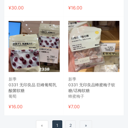
¥
30.00
¥
16.00
新季
新季
0331 无印良品 巨峰葡萄乳
0331 无印良品蜂蜜梅子软
酸菌软糖
糖/话梅软糖
葡萄
蜂蜜梅子
¥
16.00
¥
7.00
«
1
2
»