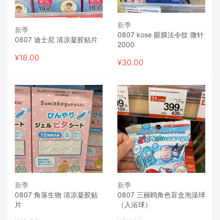
新季
新季
0807 kose 眼膜法令纹 微针
0807 迪士尼 清凉凝胶贴片
2000
¥
18.00
¥
30.00
新季
新季
0807 角落生物 清凉凝胶贴
0807 三丽鸥角色盲盒泡澡球
片
（入浴球）