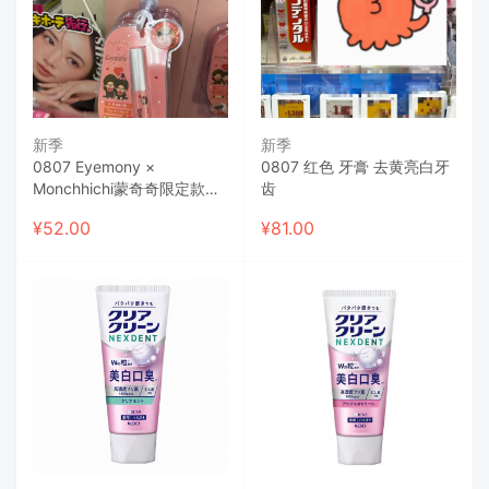
新季
新季
0807 Eyemony ×
0807 红色 牙膏 去黄亮白牙
Monchhichi蒙奇奇限定款假
齿
睫毛胶水
¥
52.00
¥
81.00