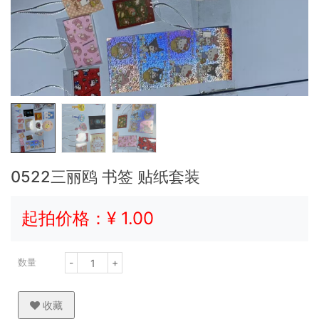
0522三丽鸥 书签 贴纸套装
起拍价格：¥
1.00
-
+
数量
收藏