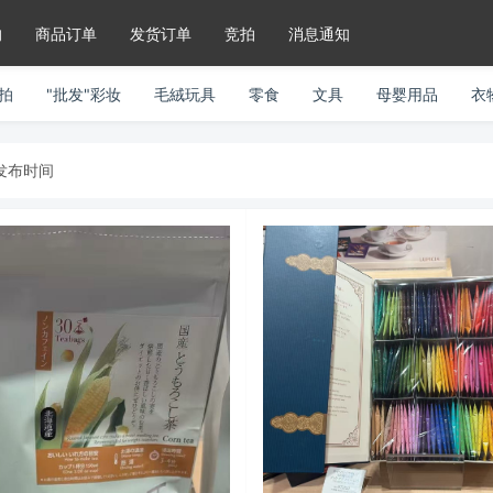
的
商品订单
发货订单
竞拍
消息通知
竞拍
"批发"彩妆
毛絨玩具
零食
文具
母婴用品
衣
发布时间