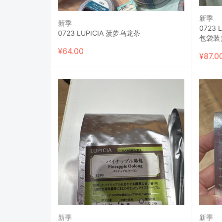
新季
新季
0723
0723 LUPICIA 菠萝乌龙茶
包袋装
¥
64.00
¥
87.0
新季
新季