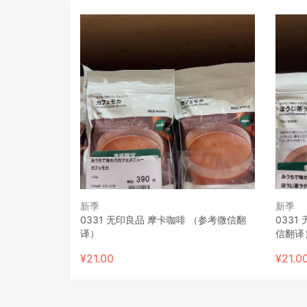
新季
新季
0331 无印良品 摩卡咖啡 （参考微信翻
033
译）
信翻译
¥
21.00
¥
21.0