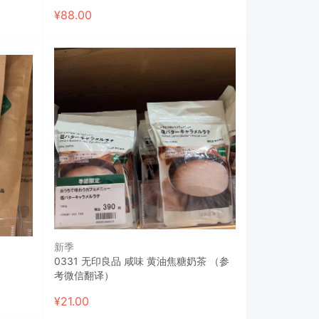
¥
88.00
新季
0331 无印良品 咸味 黄油焦糖奶茶 （参
考微信翻译）
¥
21.00