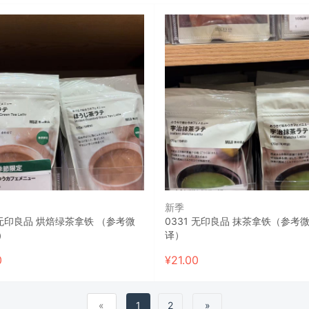
新季
1 无印良品 烘焙绿茶拿铁 （参考微
0331 无印良品 抹茶拿铁（参考
）
译）
0
¥
21.00
«
1
2
»