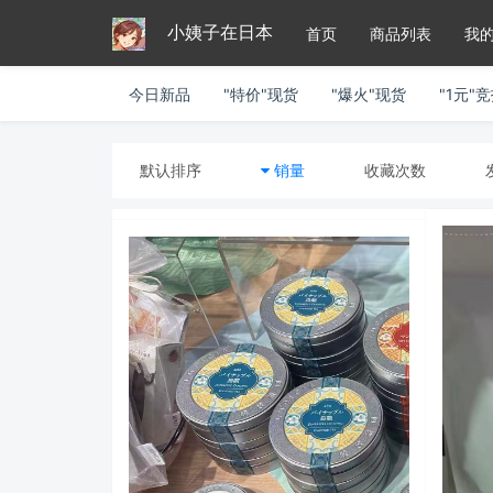
小姨子在日本
首页
商品列表
我
今日新品
"特价"现货
"爆火"现货
"1元"
默认排序
销量
收藏次数